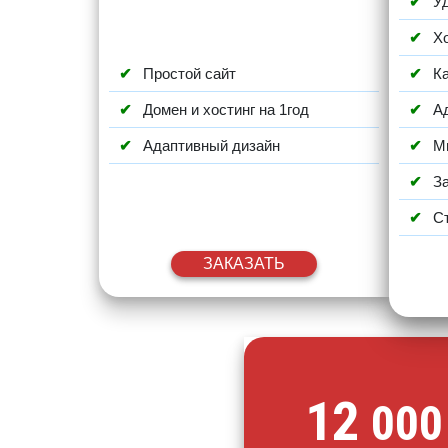
У
Хо
Простой сайт
К
Домен и хостинг на 1год
А
Адаптивный дизайн
М
З
С
ЗАКАЗАТЬ
12
000