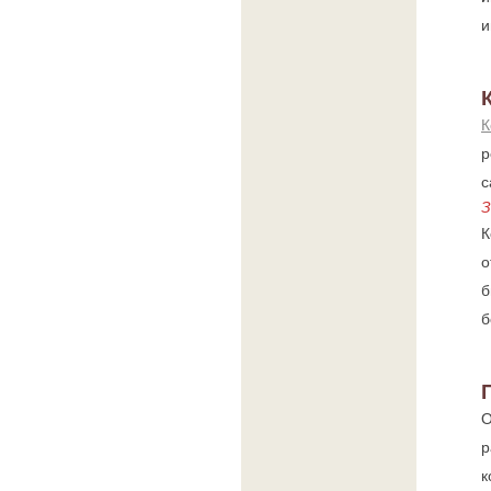
и
К
р
с
З
К
о
б
б
О
р
к