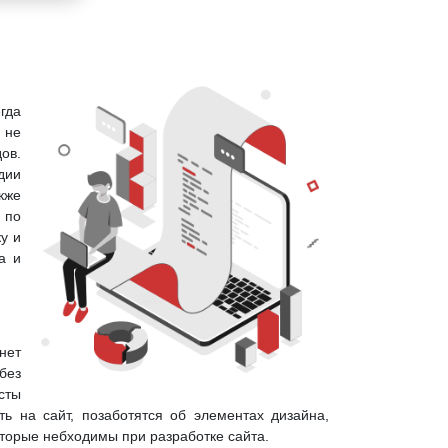
гда
 не
ов.
дии
кже
 по
у и
а и
нет
без
сты
ь на сайт, позаботятся об элементах дизайна,
оторые небходимы при разработке сайта.