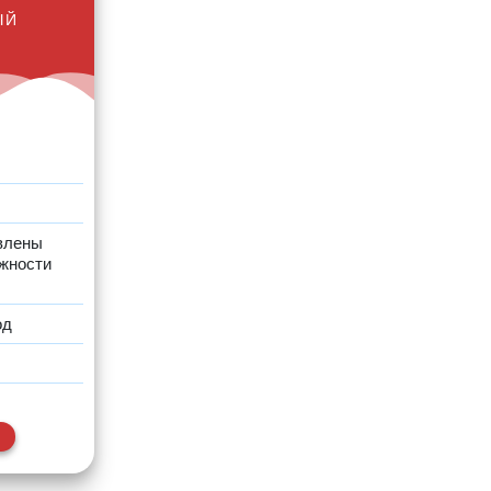
ЫЙ
влены
жности
од